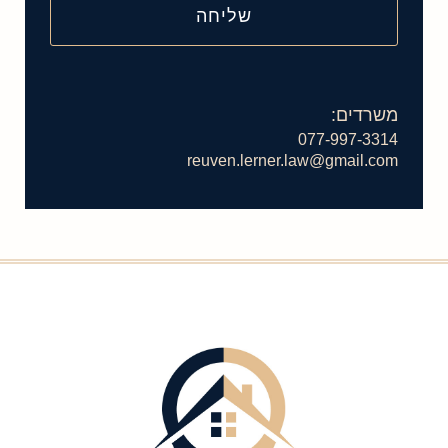
משרדים:
077-997-3314
reuven.lerner.law@gmail.com