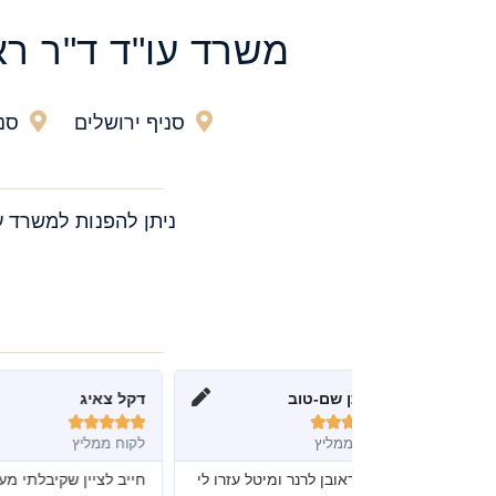
משרד עו"ד ד"ר רא
סניף ירושלים
סני
ניתן להפנות למשרד ע
וב
דקל צאיג
imson cohen










לקוח ממליץ
לקוח ממליץ
נר ומיטל עזרו לי
חייב לציין שקיבלתי מענה
עורך הדין ראוב