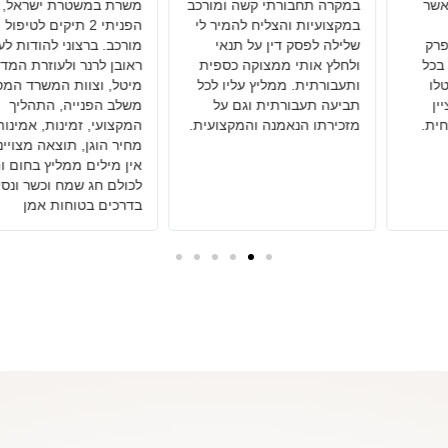
י קשה ומורכב
משרת במשטרת ישראל,
אמינות, שירות,
ליח להמיר לי
הפניתי 2 תיקים לטיפול
והכי חשוב התוצ
ן על תנאי
מורכב. ברצוני להודות לעו"ד
מצוקה כספית
ראובן לרנר ולעוזרת המדהימה
ליץ עליו לכל
מיטל, וצוות המשרד המסור,
ית וגם על
משלב הפנייה, התהליך
ה והמקצועית.
המקצועי, זמינות, אמינות,
מחיר הוגן, תוצאה מצויינת.
אין מילים ממליץ בחום ומאחל
לכולם חג שמח וכשר ונסיעה
בדרכים בטוחות אמן