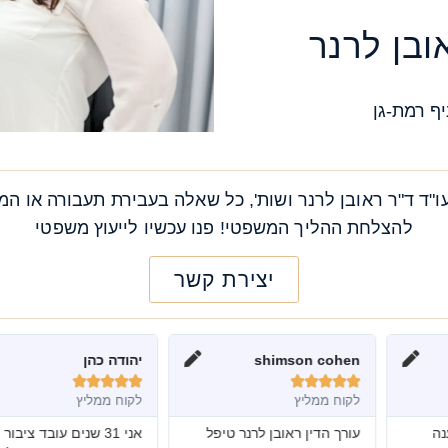
ובן לרנר
ף רמת-גן
ו"ד ד"ר ראובן לרנר ושות', כל שאלה בעבירת תעבורה או ה
להצלחת ההליך המשפטי! פנו עכשיו לייעוץ משפטי
יצירת קשר
sh
יהודה כהן
מאור אלמקייס










לקוח ממליץ
לקוח ממליץ
ן לרנר טיפל
אני 31 שנים עובד ציבור
ממליץ בחום עו"