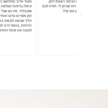
ויוצאת דופן
מאוד אדיב ומתחשב כאשר
במקרה תחבורת
תן לי. תודה לכם
טיפלו בדוחות מצלמה
במקצועיות והצ
!!
שקיבלתי. מה גם שכל פרק
שלילה לפסק די
זמן מסויים עדכנו אותי בכל
ולחלץ אותי מ
הליך שבוצע ולבסוף בוטלו
ותעבורתית. ממ
הדוחות, בנוסף חייב לציין
תביעה תעבורת
לטובה את מיטל התותחית.
מזכירתו הנאמנ