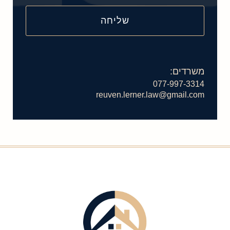
משרדים:
077-997-3314
reuven.lerner.law@gmail.com