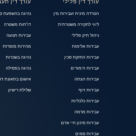
עורך דין פלילי
עורך דין תעב
הטרדה מינית ועבירות מין
נהיגה בהשפעת ס
ליווי לחקירה משטרתית
דו"חות משטרה
ניהול תיק פלילי
עבירות תנועה
עבירות אלימות
מהירות מופרזת
עבירות החזקת סכין
נהיגה בשכרות
עבירות הימורים
נהיגה בפסילה
עבירות הצתה
אישום בתאונת דר
עבירות זיוף
שלילת רישיון
עבירות כלכליות
עבירות מרמה
עבירות סיכון חיי אדם
עבירות סמים