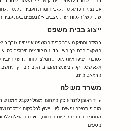
רבות, שחרור למעצר בית, קיצור ימי מאסר, שחרורו בע
עם נציגי הפרקליטות לגבי חומרת העבירות לנסות להמ
שונות של הלקוח ועוד. מצבים אלו נפוצים בעת עבירות צ
ייצוג בבית משפט
במידה והתיק מועבר לבית המשפט אזי יהיה צורך בייצוג 
השקעה רבה. כך בעיון בדיונים קודמים היכולים לסייע.
לטובתו, יציג ראיות מזכות, המלצות וחוות דעת חיוביו
אלא שכל הקלה בעונש מהמרבי הקבוע בחוק תיחשב להי
נורמאטיביים.
משרד מעולה
עו"ד ראובן לרנר עוסק בתחום ומומלץ לקבל ממנו שירות
מוסיף תמיכה נפשית, ליווי, ייעוץ לכל לקוח מתלבט ועוד
מהתמחות והשתלמויות בתחום, משירות מוצלח ללקוחו
נוספים.