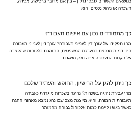
בנושאים הקשורים לנכסי נדל"ן – בין אם מדובר ברכישה, מכירה,
השכרה או ניהול נכסים. הוא
כך מתמודדים נכון עם אישום תעבורתי
מהו תפקידו של עורך דין לענייני תעבורה? עורך דין לענייני תעבורה
הינו דמות מרכזית במערכת המשפטית, התומכת בלקוחות שהקפדה
על תקנות התעבורה אינה חלק משגרת
כך ניתן להגן על הרישיון, החופש והעתיד שלכם
מהי עבירת נהיגה בשכרות? נהיגה בשכרות מוגדרת כעבירה
תעבורתית חמורה, והיא מייצגת מצב שבו נהג נמצא מאחורי ההגה
כאשר בגופו קיימת כמות אלכוהול גבוהה מהמותר