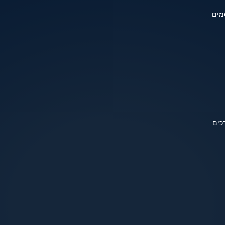
מים
כים