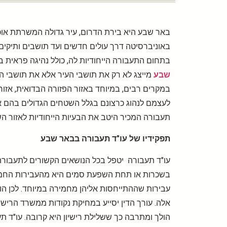
באר שבע היא בירת הדרום, עיר גדולה המשרתת אוכ
באוניברסיטה דרך עולים חדשים ועד תושבים ותיקים.
בתחום התעבורה הייחודיות לה, כולל נהיגה פראית ב
שבע
מייצג לא רק את תושבי העיר אלא את תושבי האז
במקרים רבים, במיוחד באזור הפזורה הבדואית, אזור
לעצמם לנהוג כרצונם בגלל השטחים הגדולים בהם אוכ
תעבורה המכיר היטב את הבעיות הייחודיות לאזור ה
תפקידיו של עו"ד תעבורה בבאר שבע
עו"ד תעבורה יטפל בכל הנושאים הקשורים לתעבורה ו
בשכרות או תחת השפעת סמים היא מהעבירות החמור
עבירות שההתייחסות אליהן מחמירה במיוחד. לכן הוא 
אלה. עורך הדין יסייע במחיקת נקודות ממשרד הריש
הולך ומתרבה כך ששלילת רישיון היא קרובה. עו"ד תע