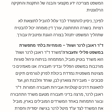
המשפט מצריכה ידע מקצועי והבנה של התקנות והחקיקה
הרלוונטית.
לפיכך, ניסיון להתמודד לבד עלול להוביל לתוצאות לא
רצויות. בשורה התחתונה, עורך דין מומחה יכול להבטיח
שתהליך המשפט יתנהל בצורה הוגנת ומיטבית עבורך.
ד"ר ראובן לרנר ושות' – מומחיות בלתי מתפשרת
במשפט פלילי ותעבורה
"משרד ד"ר ראובן לרנר ושות'
הוא משרד בוטיק מוביל, המתמחה בניתוח וניהול סוגיות
מורכבות במשפט הפלילי ובדיני תעבורה. אנו מאמינים כי
מצוינות משפטית נמדדת ביכולת לפרק לגורמים תיקים
סבוכים – מעבירות צווארון לבן, שוחד והלבנת הון, ועד
לתאונות דרכים קטלניות ועבירות תעבורה חמורות. ד"ר
ראובן לרנר, מרצה בדיני תעבורה מטעם משרד התחבורה
ובוגר התמחות באחד המשרדים המובילים בארץ, מוביל
את המשרד לצד עו"ד מיטל לרנר בגישה יסודית וחסרת